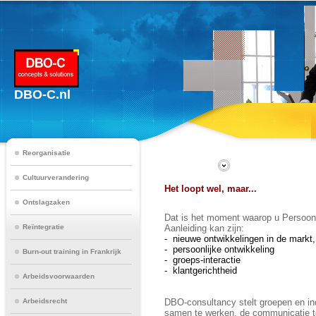
DBO-C.nl
Reorganisatie
Cultuurverandering
Het loopt wel, maar...
Ontslagzaken
Dat is het moment waarop u Persoonl
Reïntegratie
Aanleiding kan zijn:
- nieuwe ontwikkelingen in de markt, 
- persoonlijke ontwikkeling
Burn-out training in Frankrijk
- groeps-interactie
- klantgerichtheid
Arbeidsvoorwaarden
Arbeidsrecht
DBO-consultancy stelt groepen en ind
samen te werken, de communicatie te